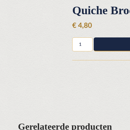
Quiche Bro
€
4,80
Quiche
Broccoli
Zalm
mini
aantal
Gerelateerde producten