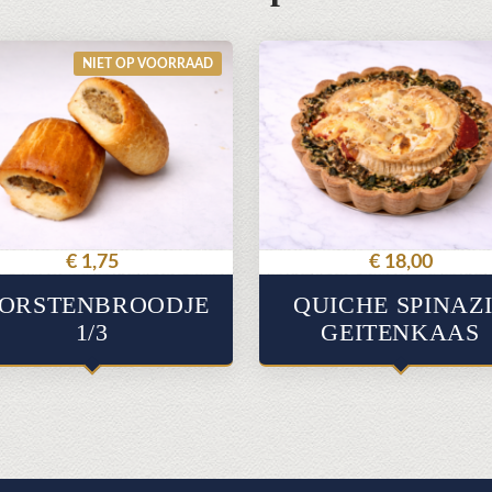
€
1,75
€
18,00
ORSTENBROODJE
QUICHE SPINAZ
1/3
GEITENKAAS