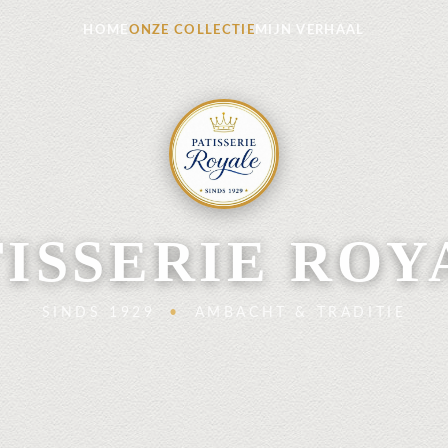
HOME
ONZE COLLECTIE
MIJN VERHAAL
TISSERIE ROY
SINDS 1929
•
AMBACHT & TRADITIE