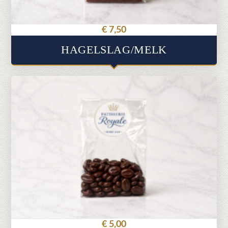
€
7,50
HAGELSLAG/MELK
€
5,00