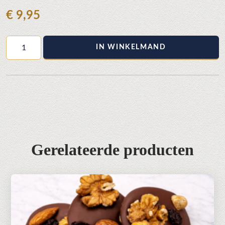
€
9,95
Pindarotjes/Melk
IN WINKELMAND
aantal
Gerelateerde producten
Dit
product
heeft
meerdere
variaties.