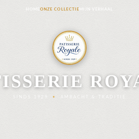
HOME
ONZE COLLECTIE
MIJN VERHAAL
TISSERIE ROY
SINDS 1929
•
AMBACHT & TRADITIE