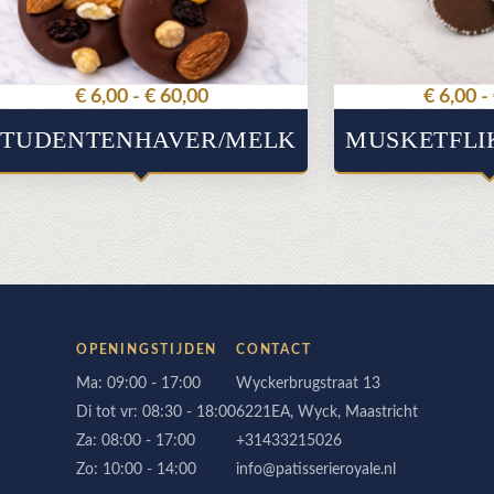
ie
optie
n
kan
kozen
gekozen
rden
worden
op
Prijsklasse:
€
6,00
-
€
60,00
€
6,00
-
de
€ 6,00
oductpagina
productpagina
STUDENTENHAVER/MELK
MUSKETFLI
tot
€ 60,00
OPENINGSTIJDEN
CONTACT
Ma: 09:00 - 17:00
Wyckerbrugstraat 13
Di tot vr: 08:30 - 18:00
6221EA, Wyck, Maastricht
Za: 08:00 - 17:00
+31433215026
Zo: 10:00 - 14:00
info@patisserieroyale.nl