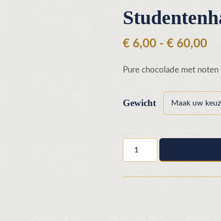
Studentenh
Pr
€
6,00
-
€
60,00
€ 
Pure chocolade met noten
to
€ 
Gewicht
Studentenhaver/Puur
aantal