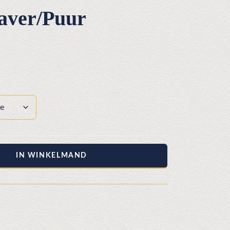
aver/Puur
ijsklasse:
6,00
t
60,00
IN WINKELMAND