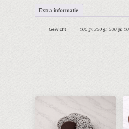
Extra informatie
Gewicht
100 gr, 250 gr, 500 gr, 1
Dit
Dit
product
pr
heeft
hee
meerdere
me
variaties.
var
Deze
De