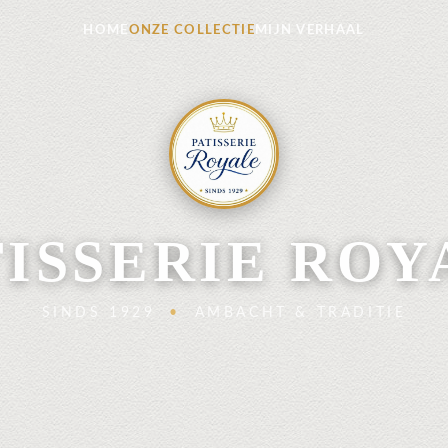
HOME
ONZE COLLECTIE
MIJN VERHAAL
TISSERIE ROY
SINDS 1929
•
AMBACHT & TRADITIE