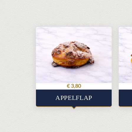
€
3,80
APPELFLAP