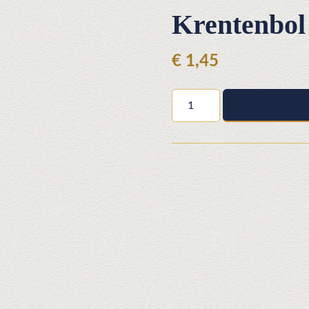
Krentenbol
€
1,45
Krentenbol
aantal