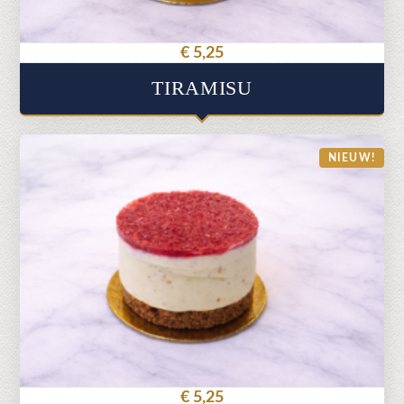
€
5,25
TIRAMISU
NIEUW!
€
5,25