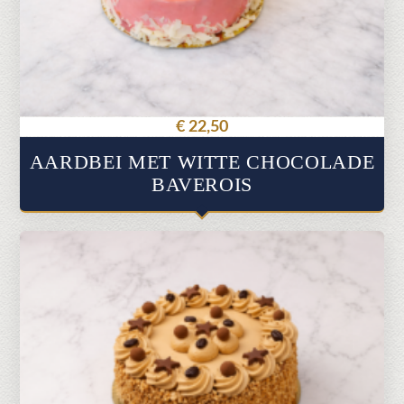
gekozen
worden
op
de
productpagina
€
22,50
AARDBEI MET WITTE CHOCOLADE
BAVEROIS
Dit
product
heeft
meerdere
variaties.
Deze
optie
kan
gekozen
worden