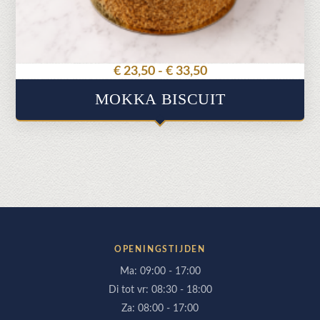
op
de
productpagina
Prijsklasse:
€
23,50
-
€
33,50
€ 23,50
MOKKA BISCUIT
tot
€ 33,50
OPENINGSTIJDEN
Ma: 09:00 - 17:00
Di tot vr: 08:30 - 18:00
Za: 08:00 - 17:00