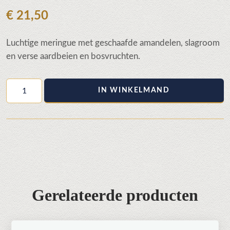
€
21,50
Luchtige meringue met geschaafde amandelen, slagroom
en verse aardbeien en bosvruchten.
Pavlova
IN WINKELMAND
aantal
Gerelateerde producten
Dit