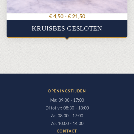
productpagina
Prijsklasse:
€
4,50
-
€
21,50
€ 4,50
KRUISBES GESLOTEN
tot
€ 21,50
OPENINGSTIJDEN
Ma: 09:00 - 17:00
Di tot vr: 08:30 - 18:00
Za: 08:00 - 17:00
Zo: 10:00 - 14:00
CONTACT