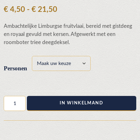
Prijsklasse:
€
4,50
-
€
21,50
€ 4,50
Ambachtelijke Limburgse fruitvlaai, bereid met gistdeeg
tot
en royaal gevuld met kersen. Afgewerkt met een
€ 21,50
roomboter triee deegdeksel.
Personen
Kersen
IN WINKELMAND
triee
aantal