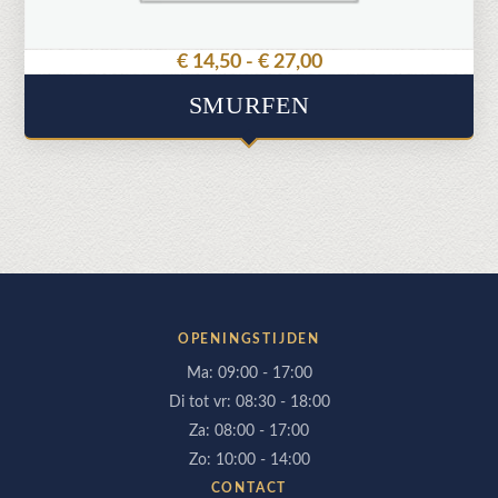
productpagina
Prijsklasse:
€
14,50
-
€
27,00
€ 14,50
SMURFEN
tot
€ 27,00
OPENINGSTIJDEN
Ma: 09:00 - 17:00
Di tot vr: 08:30 - 18:00
Za: 08:00 - 17:00
Zo: 10:00 - 14:00
CONTACT