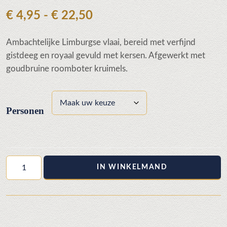
Prijsklasse:
€
4,95
-
€
22,50
€ 4,95
Ambachtelijke Limburgse vlaai, bereid met verfijnd
tot
gistdeeg en royaal gevuld met kersen. Afgewerkt met
€ 22,50
goudbruine roomboter kruimels.
Personen
Kersen
IN WINKELMAND
kruimel
aantal