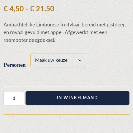
Prijsklasse:
€
4,50
-
€
21,50
€ 4,50
Ambachtelijke Limburgse fruitvlaai, bereid met gistdeeg
tot
en royaal gevuld met appel. Afgewerkt met een
€ 21,50
roomboter deegdeksel.
Personen
Appel
IN WINKELMAND
gesloten
aantal