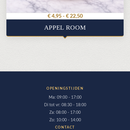
productpagina
Prijsklasse:
€
4,95
-
€
22,50
€ 4,95
APPEL ROOM
tot
€ 22,50
OPENINGSTIJDEN
Ma: 09:00 - 17:00
Di tot vr: 08:30 - 18:00
Za: 08:00 - 17:00
Zo: 10:00 - 14:00
CONTACT